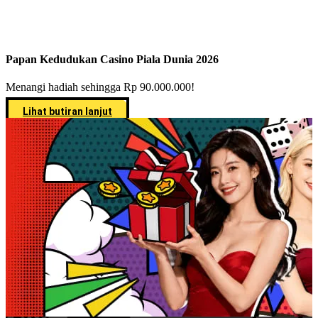
Papan Kedudukan Casino Piala Dunia 2026
Menangi hadiah sehingga Rp 90.000.000!
Lihat butiran lanjut