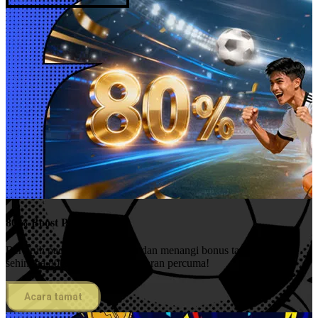
80% Boost Parlay+
Bertaruh pada pelbagai sukan dan menangi bonus tambahan
sehingga 80% bersama 100 putaran percuma!
Acara tamat