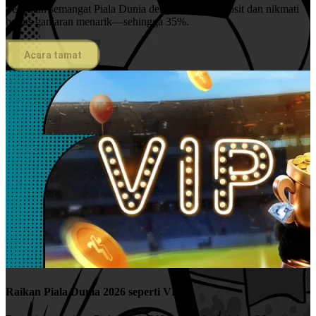
Teruskan semangat Piala Dunia dengan setiap deposit dan nikmati
bonus ganjaran menarik—sehingga 35%.
Acara tamat
Raikan Piala Dunia 2026 seperti VIP