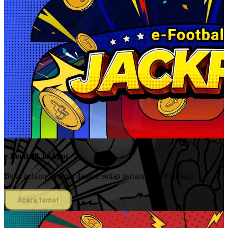
e-Football Jackpot
Buka peluang jackpot dengan setiap pertaruhan e-Football!
Acara tamat