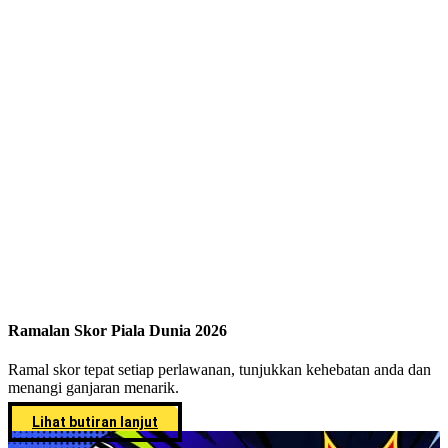
Ramalan Skor Piala Dunia 2026
Ramal skor tepat setiap perlawanan, tunjukkan kehebatan anda dan
menangi ganjaran menarik.
Lihat butiran lanjut