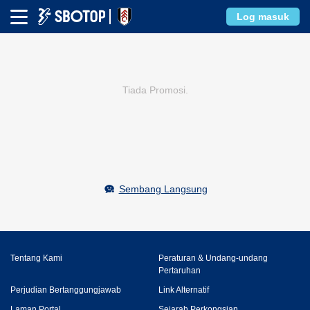
Log masuk
Tiada Promosi.
Sembang Langsung
Tentang Kami
Peraturan & Undang-undang
Pertaruhan
Perjudian Bertanggungjawab
Link Alternatif
Laman Portal
Sejarah Perkongsian